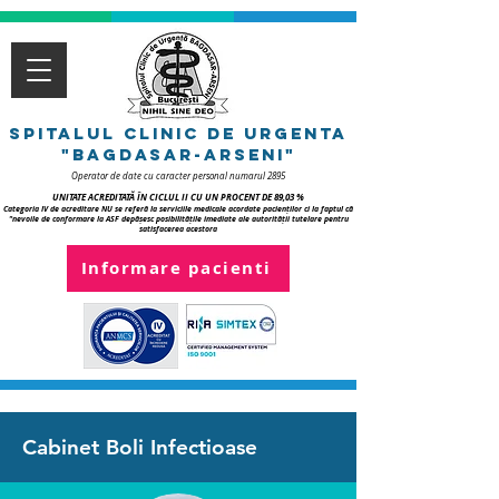
spitalul clinic de urgenTa
"bagdasar-arseni"
Operator de date cu caracter personal numarul 2895
UNITATE ACREDITATĂ ÎN CICLUL II CU UN PROCENT DE 89,03 %
Categoria IV de acreditare NU se referă la serviciile medicale acordate pacienților ci la faptul că
"nevoile de conformare la ASF depășesc posibilitățile imediate ale autorității tutelare pentru
satisfacerea acestora
Informare pacienti
Cabinet Boli Infectioase