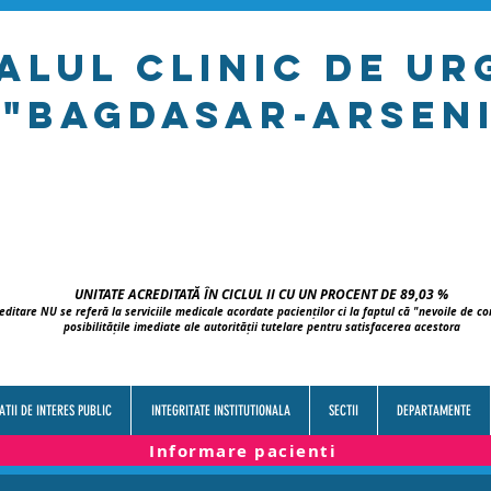
talul clinic de u
"bagdasar-arseni
UNITATE ACREDITATĂ ÎN CICLUL II CU UN PROCENT DE 89,03 %
editare NU se referă la serviciile medicale acordate pacienților ci la faptul că "nevoile de 
posibilitățile imediate ale autorității tutelare pentru satisfacerea acestora
TII DE INTERES PUBLIC
INTEGRITATE INSTITUTIONALA
SECTII
DEPARTAMENTE
Informare pacienti