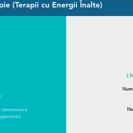
e (Terapii cu Energii Înalte)
i
Numa
r
Nu
 stereotaxica
nagementul