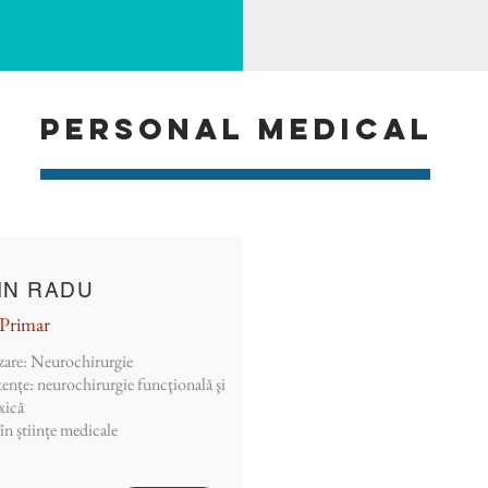
personal medical
IN RADU
Primar
izare: Neurochirurgie
nțe: neurochirurgie funcţională şi
xică
n științe medicale