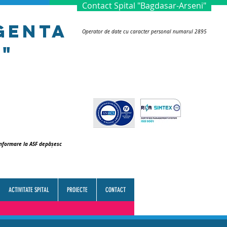
Contact Spital "Bagdasar-Arseni"
rgenTa
Operator de date cu caracter personal numarul 2895
"
conformare la ASF depășesc
ACTIVITATE SPITAL
PROIECTE
CONTACT