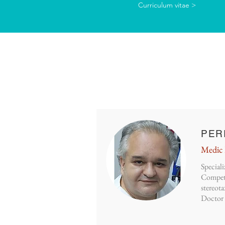
Curriculum vitae >
PER
Medic 
Special
Compete
stereota
Doctor î