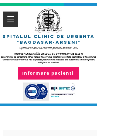
spitalul clinic de urgenTa
"bagdasar-arseni"
Operator de date cu caracter personal numarul 2895
UNITATE ACREDITATĂ ÎN CICLUL II CU UN PROCENT DE 89,03 %
Categoria IV de acreditare NU se referă la serviciile medicale acordate pacienților ci la faptul că
"nevoile de conformare la ASF depășesc posibilitățile imediate ale autorității tutelare pentru
satisfacerea acestora
Informare pacienti
CONDUCEREA SPITAL