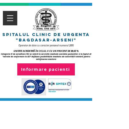
spitalul clinic de urgenTa
"bagdasar-arseni"
Operator de date cu caracter personal numarul 2895
UNITATE ACREDITATĂ ÎN CICLUL II CU UN PROCENT DE 89,03 %
Categoria IV de acreditare NU se referă la serviciile medicale acordate pacienților ci la faptul că
"nevoile de conformare la ASF depășesc posibilitățile imediate ale autorității tutelare pentru
satisfacerea acestora
Informare pacienti
Serviciul
Anatomie