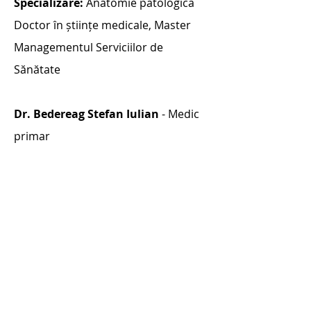
Specializare:
Anatomie patologica
Doctor în științe medicale, Master
Managementul Serviciilor de
Sănătate
Dr. Bedereag Stefan Iulian
- Medic
primar
Specializare: Anatomie patologica
Dr. Pașov Diana
- Medic specialist
Specializare: Anatomie patologica
Dumitru Virgil
- Asistent medical
principal