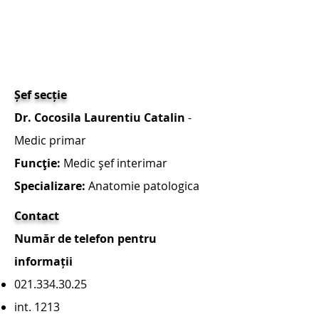
Patologica
Prima pagină
◄
►
ÎNAPOI
Șef secție
Dr. Cocosila Laurentiu Catalin
-
Medic primar
Funcţie:
Medic şef interimar
Specializare:
Anatomie patologica
Contact
Număr de telefon pentru
informații
021.334.30.25
int. 1213